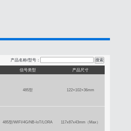
产品名称/型号：
搜索
信号类型
产品尺寸
485型
122×102×36mm
485型/WIFI/4G/NB-IoT/LORA
117x87x43mm（Max）