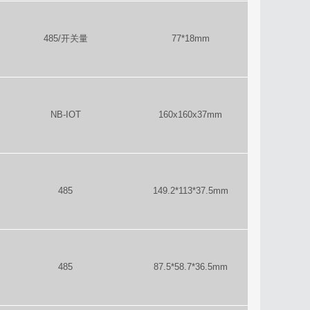
485/开关量
77*18mm
NB-IOT
160x160x37mm
485
149.2*113*37.5mm
485
87.5*58.7*36.5mm