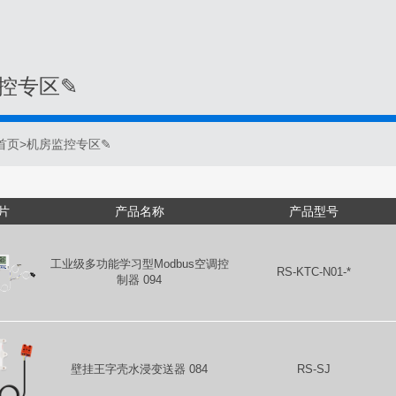
控专区✎
首页
>
机房监控专区✎
片
产品名称
产品型号
工业级多功能学习型Modbus空调控
RS-KTC-N01-*
制器 094
壁挂王字壳水浸变送器 084
RS-SJ