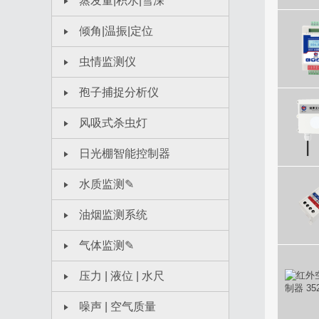
蒸发量|积水|雪深
倾角|温振|定位
虫情监测仪
孢子捕捉分析仪
风吸式杀虫灯
日光棚智能控制器
水质监测✎
油烟监测系统
气体监测✎
压力 | 液位 | 水尺
噪声 | 空气质量