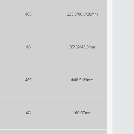
485
123.6*98.8*28mm
4G
85*59*43.5mm
485
Φ48.5*29mm
4G
160*37mm