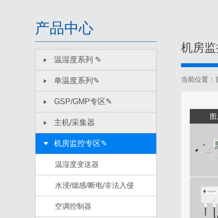
产品中心
机房监
温湿度系列 ✎
当前位置：
单温度系列✎
GSP/GMP专区✎
图
主机/采集器
机房监控专区✎
温湿度变送器
水浸/烟感/断电/非法入侵
空调控制器