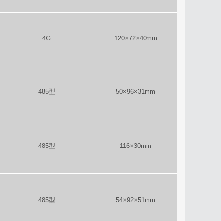
4G
120×72×40mm
485型
50×96×31mm
485型
116×30mm
485型
54×92×51mm