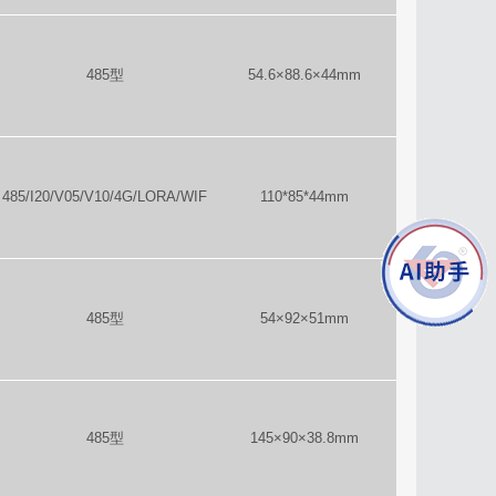
485型
54.6×88.6×44mm
485/I20/V05/V10/4G/LORA/WIF
110*85*44mm
485型
54×92×51mm
485型
145×90×38.8mm