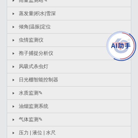
雨量监测站✎
蒸发量|积水|雪深
倾角|温振|定位
虫情监测仪
孢子捕捉分析仪
风吸式杀虫灯
日光棚智能控制器
水质监测✎
油烟监测系统
气体监测✎
压力 | 液位 | 水尺