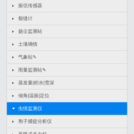
振弦传感器
裂缝计
扬尘监测站
土壤墒情
气象站✎
雨量监测站✎
蒸发量|积水|雪深
倾角|温振|定位
虫情监测仪
孢子捕捉分析仪