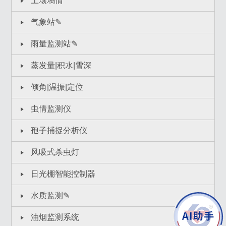
土壤墒情
气象站✎
雨量监测站✎
蒸发量|积水|雪深
倾角|温振|定位
虫情监测仪
孢子捕捉分析仪
风吸式杀虫灯
日光棚智能控制器
水质监测✎
油烟监测系统