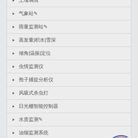
土壤墒情
气象站✎
雨量监测站✎
蒸发量|积水|雪深
倾角|温振|定位
虫情监测仪
孢子捕捉分析仪
风吸式杀虫灯
日光棚智能控制器
水质监测✎
油烟监测系统