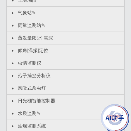
土壤墒情
气象站✎
雨量监测站✎
蒸发量|积水|雪深
倾角|温振|定位
虫情监测仪
孢子捕捉分析仪
风吸式杀虫灯
日光棚智能控制器
水质监测✎
油烟监测系统