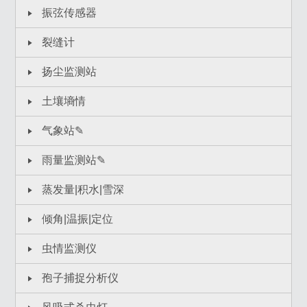
振弦传感器
裂缝计
扬尘监测站
土壤墒情
气象站✎
雨量监测站✎
蒸发量|积水|雪深
倾角|温振|定位
虫情监测仪
孢子捕捉分析仪